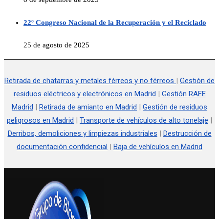
22º Congreso Nacional de la Recuperación y el Reciclado
25 de agosto de 2025
Retirada de chatarras y metales férreos y no férreos
|
Gestión de
residuos eléctricos y electrónicos en Madrid
|
Gestión RAEE
Madrid
|
Retirada de amianto en Madrid
|
Gestión de residuos
peligrosos en Madrid
|
Transporte de vehículos de alto tonelaje
|
Derribos, demoliciones y limpiezas industriales
|
Destrucción de
documentación confidencial
|
Baja de vehículos en Madrid