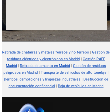
Retirada de chatarras y metales férreos y no férreos
|
Gestión de
residuos eléctricos y electrónicos en Madrid
|
Gestión RAEE
Madrid
|
Retirada de amianto en Madrid
|
Gestión de residuos
peligrosos en Madrid
|
Transporte de vehículos de alto tonelaje
|
Derribos, demoliciones y limpiezas industriales
|
Destrucción de
documentación confidencial
|
Baja de vehículos en Madrid