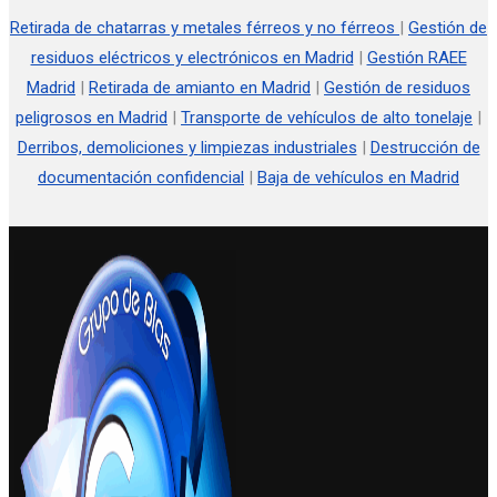
Retirada de chatarras y metales férreos y no férreos
|
Gestión de
residuos eléctricos y electrónicos en Madrid
|
Gestión RAEE
Madrid
|
Retirada de amianto en Madrid
|
Gestión de residuos
peligrosos en Madrid
|
Transporte de vehículos de alto tonelaje
|
Derribos, demoliciones y limpiezas industriales
|
Destrucción de
documentación confidencial
|
Baja de vehículos en Madrid