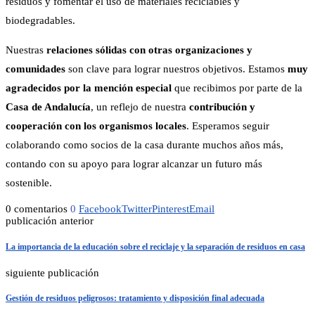
residuos y fomentar el uso de materiales reciclables y
biodegradables.
Nuestras
relaciones sólidas con otras organizaciones y
comunidades
son clave para lograr nuestros objetivos. Estamos
muy
agradecidos por la mención especial
que recibimos por parte de la
Casa de Andalucía
, un reflejo de nuestra
contribución y
cooperación con los organismos locales
. Esperamos seguir
colaborando como socios de la casa durante muchos años más,
contando con su apoyo para lograr alcanzar un futuro más
sostenible.
0 comentarios
0
Facebook
Twitter
Pinterest
Email
publicación anterior
La importancia de la educación sobre el reciclaje y la separación de residuos en casa
siguiente publicación
Gestión de residuos peligrosos: tratamiento y disposición final adecuada