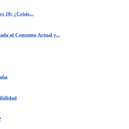
 10: ¿Crisis...
ada al Consumo Actual y...
paña
ibilidad
?