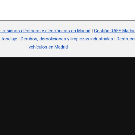
e residuos eléctricos y electrónicos en Madrid
|
Gestión RAEE Madri
 tonelaje
|
Derribos, demoliciones y limpiezas industriales
|
Destrucc
vehículos en Madrid