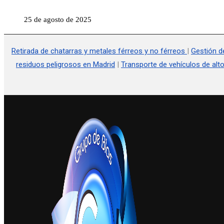
25 de agosto de 2025
Retirada de chatarras y metales férreos y no férreos
|
Gestión d
residuos peligrosos en Madrid
|
Transporte de vehículos de alto