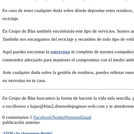
En caso de tener cualquier duda sobre dónde depositar estos residuos,
reciclaje.
En Grupo de Blas también encontrarás este tipo de servicios. Somos u
También nos encargamos del reciclaje y recambio de todo tipo de vehí
Aquí puedes encontrar la
entrevista
al completo de nuestra compañera
contenedor adecuado para mantener el compromiso con el medio amb
Ante cualquier duda sobre la gestión de residuos, puedes rellenar nue
no necesitas en tu casa.
En Grupo de Blas buscamos la forma de hacerte la vida más sencilla, p
o escríbenos a bajas@blas2.disenodepaginas-web.com y te atenderemo
0 comentarios
0
Facebook
Twitter
Pinterest
Email
publicación anterior
¡STOP a las chatarrerías ilegales!