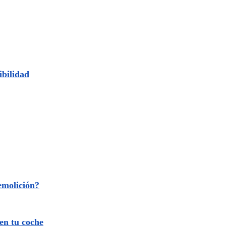
ibilidad
emolición?
 en tu coche