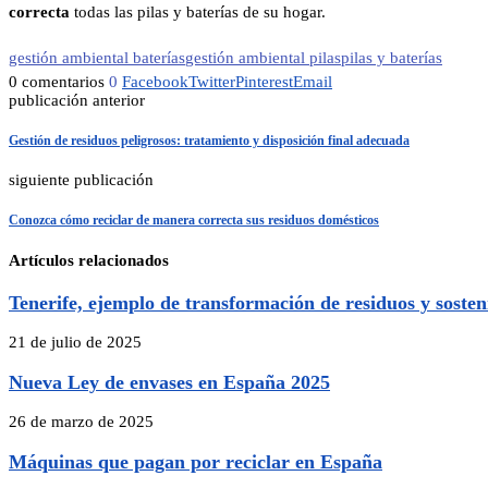
correcta
todas las pilas y baterías de su hogar.
gestión ambiental baterías
gestión ambiental pilas
pilas y baterías
0 comentarios
0
Facebook
Twitter
Pinterest
Email
publicación anterior
Gestión de residuos peligrosos: tratamiento y disposición final adecuada
siguiente publicación
Conozca cómo reciclar de manera correcta sus residuos domésticos
Artículos relacionados
Tenerife, ejemplo de transformación de residuos y sosten
21 de julio de 2025
Nueva Ley de envases en España 2025
26 de marzo de 2025
Máquinas que pagan por reciclar en España