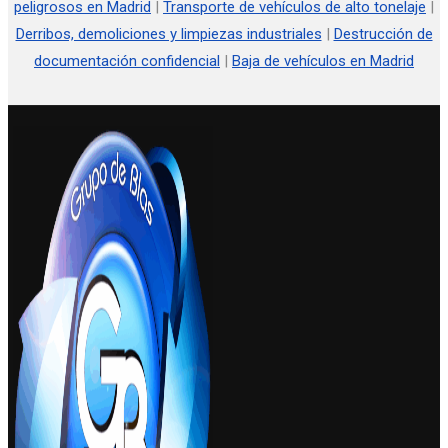
peligrosos en Madrid
|
Transporte de vehículos de alto tonelaje
|
Derribos, demoliciones y limpiezas industriales
|
Destrucción de
documentación confidencial
|
Baja de vehículos en Madrid